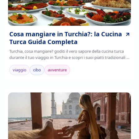
Cosa mangiare in Turchia?: la Cucina
Turca Guida Completa
Turchia, cosa mangiare? goditi il vero sapore della cucina turca
durante il tuo viaggio in Turchia e scopri i suoi piatti tradizionali ,
è il frutto della fusione di tradizioni culinarie regionali,
mediterranee e asiatiche.
viaggio
cibo
avventure