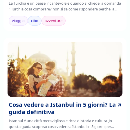
La Turchia è un paese incantevole e quando si chiede la domanda
" Turchia cosa comprare? non si sa come rispondere perche la
Turchia è un paese ricco di tante arti e pezzi di storia da aquistare,
Continua a leggere per sapere i souvenir della Turchia da
viaggio
cibo
avventure
aquistare!
Cosa vedere a Istanbul in 5 giorni? La
guida definitiva
Istanbul é una città meravigliosa e ricca di storia e cultura ,in
questa guida scoprirai cosa vedere a Istanbul in 5 giorni per