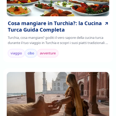
Cosa mangiare in Turchia?: la Cucina
Turca Guida Completa
Turchia, cosa mangiare? goditi il vero sapore della cucina turca
durante il tuo viaggio in Turchia e scopri i suoi piatti tradizionali ,
è il frutto della fusione di tradizioni culinarie regionali,
mediterranee e asiatiche.
viaggio
cibo
avventure