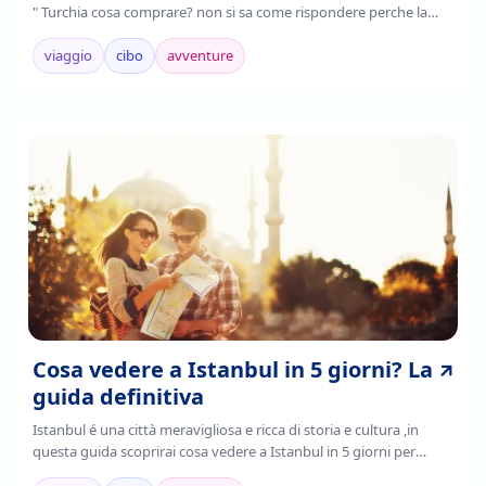
" Turchia cosa comprare? non si sa come rispondere perche la
Turchia è un paese ricco di tante arti e pezzi di storia da aquistare,
Continua a leggere per sapere i souvenir della Turchia da
viaggio
cibo
avventure
aquistare!
Cosa vedere a Istanbul in 5 giorni? La
guida definitiva
Istanbul é una città meravigliosa e ricca di storia e cultura ,in
questa guida scoprirai cosa vedere a Istanbul in 5 giorni per
poter pianificare un viaggio indimenticabile. Leggi la guida per