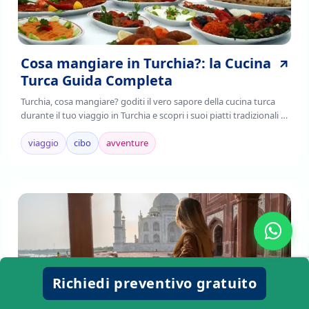
Cosa mangiare in Turchia?: la Cucina
Turca Guida Completa
Turchia, cosa mangiare? goditi il vero sapore della cucina turca
durante il tuo viaggio in Turchia e scopri i suoi piatti tradizionali ,
è il frutto della fusione di tradizioni culinarie regionali,
mediterranee e asiatiche.
viaggio
cibo
avventure
Richiedi preventivo gratuito