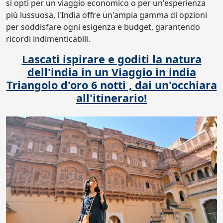
si opti per un viaggio economico o per un'esperienza
più lussuosa, l'India offre un'ampia gamma di opzioni
per soddisfare ogni esigenza e budget, garantendo
ricordi indimenticabili.
Lascati ispirare e goditi la natura
dell'india in un Viaggio in india
Triangolo d'oro 6 notti , dai un'occhiara
all'itinerario!