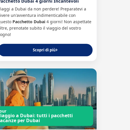
Pacchetto Dubai 4 giorni Incantevoli
iaggi a Dubai da non perdere! Preparatevi a
ivere un'avventura indimenticabile con
questo
Pacchetto Dubai
4 giorni! Non aspettate
ltre, prenotate subito il viaggio del vostro
sogno!
Scopri di più
our
iaggio a Dubai: tutti i pacchetti
acanze per Dubai