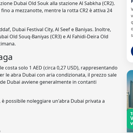
tazione Dubai Old Souk alla stazione Al Sabkha (CR2).
V
 fino a mezzanotte, mentre la rotta CR2 è attiva 24
v
o
daf, Dubai Festival City, Al Seef e Baniyas. Inoltre,
bai Old Souq-Baniyas (CR3) e Al Fahidi-Deira Old
ttimana.
paga
ale costa solo 1 AED (circa 0,27 USD), rappresentando
Per le abra Dubai con aria condizionata, il prezzo sale
ride Dubai avviene generalmente in contanti
, è possibile noleggiare un'abra Dubai privata a
T
V
v
k