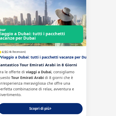
our
iaggio a Dubai: tutti i pacchetti
acanze per Dubai
4.9
(2.4k Recensioni)
Viaggio a Dubai: tutti i pacchetti vacanze per Dubai
Fantastico Tour Emirati Arabi in 8 Giorni
ra le offerte di
viaggi a Dubai
, consigliamo
questo
Tour Emirati Arabi
di 8 giorni che è
n'esperienza meravigliosa che offre una
erfetta combinazione di relax, avventura e
divertimento.
Scopri di più