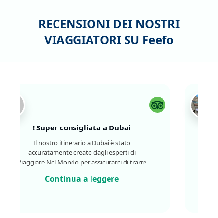
RECENSIONI DEI NOSTRI
VIAGGIATORI SU
Feefo
Super consigliata a Dubai !
Il nostro itinerario a Dubai è stato
accuratamente creato dagli esperti di
Viaggiare Nel Mondo per assicurarci di trarre
il massimo dal nostro soggiorno a Dubai.
Continua a leggere
Abbiamo visitato luoghi simbolo come il Burj
Khalifa, Palm Jumeirah e il Dubai Mall, dove ci
siamo concessi un po' di shopping. Abbiamo
anche avuto l'opportunità di esplorare il lato