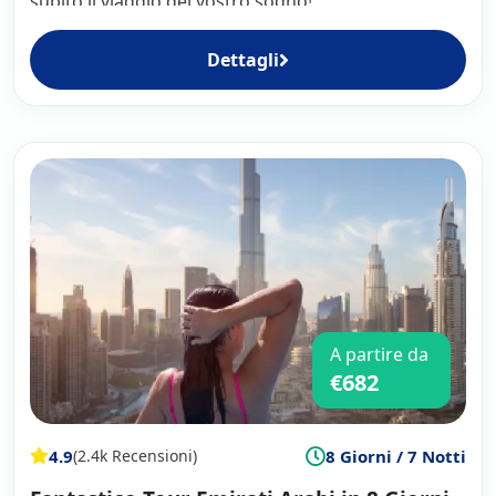
subito il viaggio del vostro sogno!
Dettagli
A partire da
€682
4.9
8 Giorni / 7 Notti
(2.4k Recensioni)