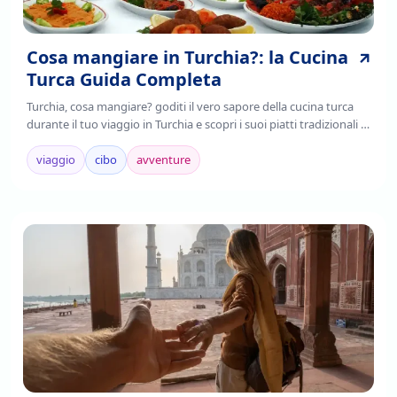
Cosa mangiare in Turchia?: la Cucina
Turca Guida Completa
Turchia, cosa mangiare? goditi il vero sapore della cucina turca
durante il tuo viaggio in Turchia e scopri i suoi piatti tradizionali ,
è il frutto della fusione di tradizioni culinarie regionali,
mediterranee e asiatiche.
viaggio
cibo
avventure