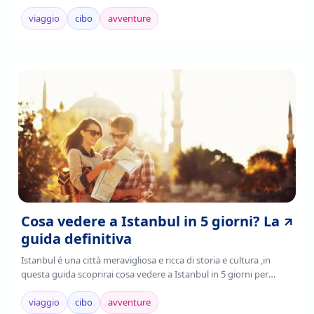
Turchia è un paese ricco di tante arti e pezzi di storia da aquistare,
Continua a leggere per sapere i souvenir della Turchia da
viaggio
cibo
avventure
aquistare!
Cosa vedere a Istanbul in 5 giorni? La
guida definitiva
Istanbul é una città meravigliosa e ricca di storia e cultura ,in
questa guida scoprirai cosa vedere a Istanbul in 5 giorni per
poter pianificare un viaggio indimenticabile. Leggi la guida per
più info!
viaggio
cibo
avventure