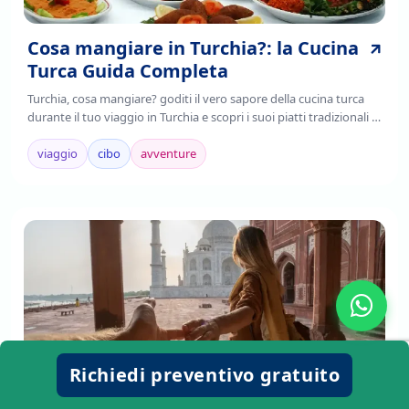
Cosa mangiare in Turchia?: la Cucina
Turca Guida Completa
Turchia, cosa mangiare? goditi il vero sapore della cucina turca
durante il tuo viaggio in Turchia e scopri i suoi piatti tradizionali ,
è il frutto della fusione di tradizioni culinarie regionali,
mediterranee e asiatiche.
viaggio
cibo
avventure
Richiedi preventivo gratuito