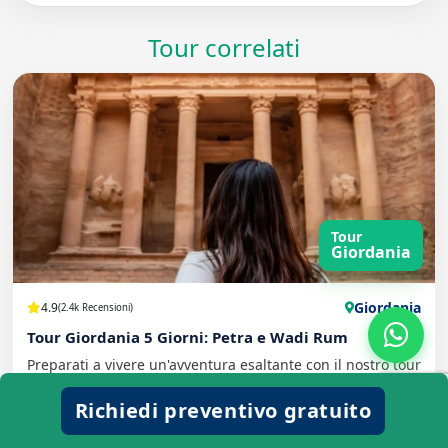
Tour correlati
Tour
Giordania
Giordania
4.9
(2.4k Recensioni)
Tour Giordania 5 Giorni: Petra e Wadi Rum
Preparati a vivere un'avventura esaltante con il nostro tour
Giordania 5 giorni e visita Petra, Amman, Wadi Rum e
Richiedi preventivo gratuito
molto altro. Prenota ora!