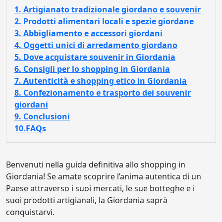
1. Artigianato tradizionale giordano e souvenir
2. Prodotti alimentari locali e spezie giordane
3. Abbigliamento e accessori giordani
4. Oggetti unici di arredamento giordano
5. Dove acquistare souvenir in Giordania
6. Consigli per lo shopping in Giordania
7. Autenticità e shopping etico in Giordania
8. Confezionamento e trasporto dei souvenir
giordani
9. Conclusioni
10.FAQs
Benvenuti nella guida definitiva allo shopping in
Giordania! Se amate scoprire l’anima autentica di un
Paese attraverso i suoi mercati, le sue botteghe e i
suoi prodotti artigianali, la Giordania saprà
conquistarvi.