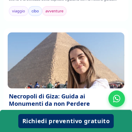
completa. Leggi ora!
viaggio
cibo
avventure
Necropoli di Giza: Guida ai
Monumenti da non Perdere
Scopri la Necropoli di Giza, un sito iconico con le sue piramidi e
sfingi ed esplora monumenti imperdibili e la loro affascinante
Richiedi preventivo gratuito
storia. Leggi di più!
viaggio
cibo
avventure