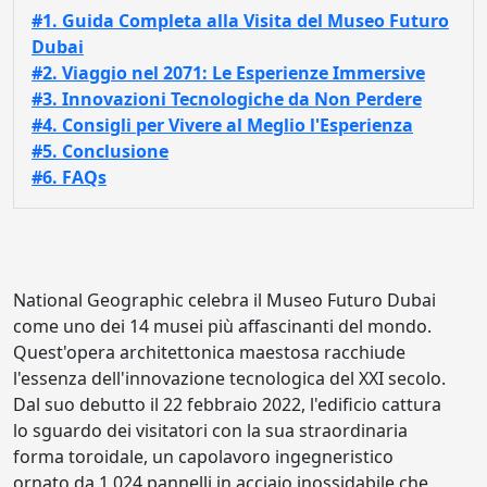
#1. Guida Completa alla Visita del Museo Futuro
Dubai
#2. Viaggio nel 2071: Le Esperienze Immersive
#3. Innovazioni Tecnologiche da Non Perdere
#4. Consigli per Vivere al Meglio l'Esperienza
#5. Conclusione
#6. FAQs
National Geographic celebra il Museo Futuro Dubai
come uno dei 14 musei più affascinanti del mondo.
Quest'opera architettonica maestosa racchiude
l'essenza dell'innovazione tecnologica del XXI secolo.
Dal suo debutto il 22 febbraio 2022, l'edificio cattura
lo sguardo dei visitatori con la sua straordinaria
forma toroidale, un capolavoro ingegneristico
ornato da 1.024 pannelli in acciaio inossidabile che