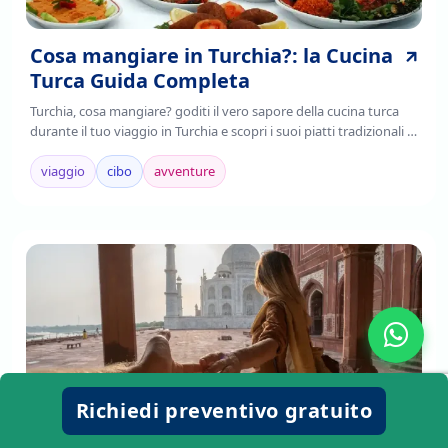
Cosa mangiare in Turchia?: la Cucina
Turca Guida Completa
Turchia, cosa mangiare? goditi il vero sapore della cucina turca
durante il tuo viaggio in Turchia e scopri i suoi piatti tradizionali ,
è il frutto della fusione di tradizioni culinarie regionali,
mediterranee e asiatiche.
viaggio
cibo
avventure
Richiedi preventivo gratuito