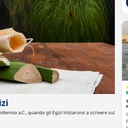
izi
millennio a.C., quando gli Egizi iniziarono a scrivere sul
G
p
u