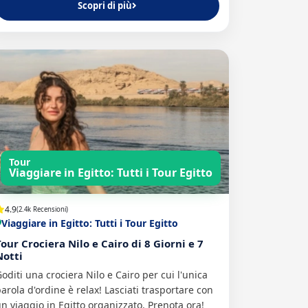
Scopri di più
Tour
Viaggiare in Egitto: Tutti i Tour Egitto
4.9
(2.4k Recensioni)
Viaggiare in Egitto: Tutti i Tour Egitto
Tour Crociera Nilo e Cairo di 8 Giorni e 7
Notti
oditi una crociera Nilo e Cairo per cui l'unica
arola d'ordine è relax! Lasciati trasportare con
n viaggio in Egitto organizzato. Prenota ora!