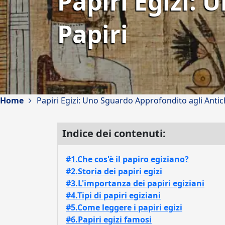
Papiri Egizi: 
Papiri
Home
Papiri Egizi: Uno Sguardo Approfondito agli Antich
Indice dei contenuti:
#1.Che cos'è il papiro egiziano?
#2.Storia dei papiri egizi
#3.L'importanza dei papiri egiziani
#4.Tipi di papiri egiziani
#5.Come leggere i papiri egizi
#6.Papiri egizi famosi