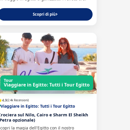
Scopri di più
Tour
Viaggiare in Egitto: Tutti i Tour Egitto
4.9
(2.4k Recensioni)
Viaggiare in Egitto: Tutti i Tour Egitto
Crociera sul Nilo, Cairo e Sharm El Sheikh
(Petra opzionale)
copri la magia dell'Egitto con il nostro