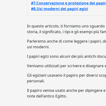
#7.Conservazione e protezione dei papiri
#8.Usi moderni dei papiri egizi
In questo articolo, ti forniamo uno sguardo 
storia, il significato, i tipi e gli esempi più fa
Parleremo anche di come leggere i papiri, d
usi moderni.
I papiri egizi sono alcuni dei più antichi doc
Venivano utilizzati per scrivere e disegnare e
Gli egiziani usavano il papiro per diversi scopi
personali.
Il papiro veniva usato anche per dipingere e
note dell'antico Egitto.