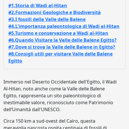
#1.Storia di Wadi al-Hitan
#2.Formazioni Geologiche e Biodiversità
#3.I fossili della Valle delle Balene
#4.L'importanza paleontologica di Wadi al-Hitan
#5.Turismo e conservazione a Wadi al-Hitan
#6.Quando Visitare la Valle delle Balene Egitto?
#7.Dove si trova la Valle delle Balene in Egitto?
#8.Consigli utili per visitare Valle delle Balene
Egitto
Immerso nel Deserto Occidentale dell'Egitto, il Wadi
Al-Hitan, noto anche come la Valle delle Balene
Egitto, rappresenta un sito paleontologico di
inestimabile valore, riconosciuto come Patrimonio
dell’Umanità dall'UNESCO.
Circa 150 km a sud-ovest del Cairo, questa
meraviglia nascosta ospita centinaia di fossili di