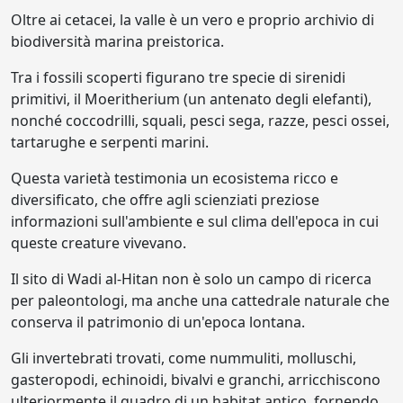
Oltre ai cetacei, la valle è un vero e proprio archivio di
biodiversità marina preistorica.
Tra i fossili scoperti figurano tre specie di sirenidi
primitivi, il Moeritherium (un antenato degli elefanti),
nonché coccodrilli, squali, pesci sega, razze, pesci ossei,
tartarughe e serpenti marini.
Questa varietà testimonia un ecosistema ricco e
diversificato, che offre agli scienziati preziose
informazioni sull'ambiente e sul clima dell'epoca in cui
queste creature vivevano.
Il sito di Wadi al-Hitan non è solo un campo di ricerca
per paleontologi, ma anche una cattedrale naturale che
conserva il patrimonio di un'epoca lontana.
Gli invertebrati trovati, come nummuliti, molluschi,
gasteropodi, echinoidi, bivalvi e granchi, arricchiscono
ulteriormente il quadro di un habitat antico, fornendo