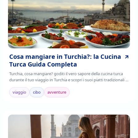
Cosa mangiare in Turchia?: la Cucina
Turca Guida Completa
Turchia, cosa mangiare? goditi il vero sapore della cucina turca
durante il tuo viaggio in Turchia e scopri i suoi piatti tradizionali ,
è il frutto della fusione di tradizioni culinarie regionali,
mediterranee e asiatiche.
viaggio
cibo
avventure