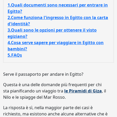
1.Quali documenti sono necessari per entrare in
Egitto?
2.Come funziona l'ingresso in Egitto con la carta
d'identità?
3.Quali sono le opzioni per ottenere il visto
egiziano?
4.Cosa serve sapere per viaggiare in Egitto con
bambini?
5.FAQs
Serve il passaporto per andare in Egitto?
Questa è una delle domande più frequenti per chi
sta pianificando un viaggio tra
le Piramidi di Giza
, il
Nilo e le spiagge del Mar Rosso.
La risposta è sì, nella maggior parte dei casi è
richiesto, ma esistono anche alcune alternative che è