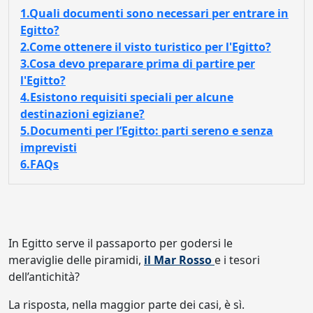
1.Quali documenti sono necessari per entrare in
Egitto?
2.Come ottenere il visto turistico per l'Egitto?
3.Cosa devo preparare prima di partire per
l'Egitto?
4.Esistono requisiti speciali per alcune
destinazioni egiziane?
5.Documenti per l’Egitto: parti sereno e senza
imprevisti
6.FAQs
In Egitto serve il passaporto per godersi le
meraviglie delle piramidi,
il Mar Rosso
e i tesori
dell’antichità?
La risposta, nella maggior parte dei casi, è sì.