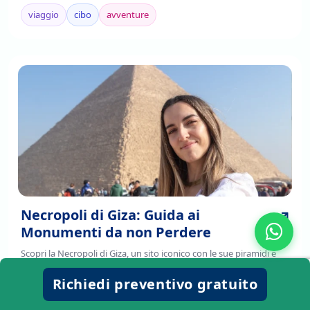
completa. Leggi ora!
viaggio
cibo
avventure
Necropoli di Giza: Guida ai
Monumenti da non Perdere
Scopri la Necropoli di Giza, un sito iconico con le sue piramidi e
sfingi ed esplora monumenti imperdibili e la loro affascinante
Richiedi preventivo gratuito
storia. Leggi di più!
viaggio
cibo
avventure