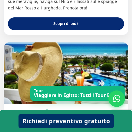
sue meraviglie, naviga sul Nilo e rilassati sulle spiagge
del Mar Rosso a Hurghada. Prenota ora!
Scopri di più
Tour
Viaggiare in Egitto: Tutti i Tour Egitto
Viaggiare in Egitto: Tutti i Tour Egitto
4.9
(2.4k Recensioni)
Richiedi preventivo gratuito
Tour Cairo e crociera Nilo con estensione a Marsa
Matrouh