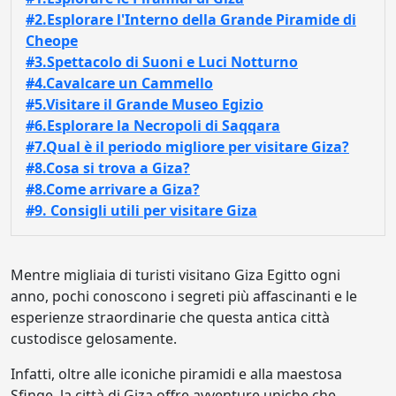
#2.Esplorare l'Interno della Grande Piramide di
Cheope
#3.Spettacolo di Suoni e Luci Notturno
#4.Cavalcare un Cammello
#5.Visitare il Grande Museo Egizio
#6.Esplorare la Necropoli di Saqqara
#7.Qual è il periodo migliore per visitare Giza?
#8.Cosa si trova a Giza?
#8.Come arrivare a Giza?
#9. Consigli utili per visitare Giza
Mentre migliaia di turisti visitano Giza Egitto ogni
anno, pochi conoscono i segreti più affascinanti e le
esperienze straordinarie che questa antica città
custodisce gelosamente.
Infatti, oltre alle iconiche piramidi e alla maestosa
Sfinge, la città di Giza offre avventure uniche che