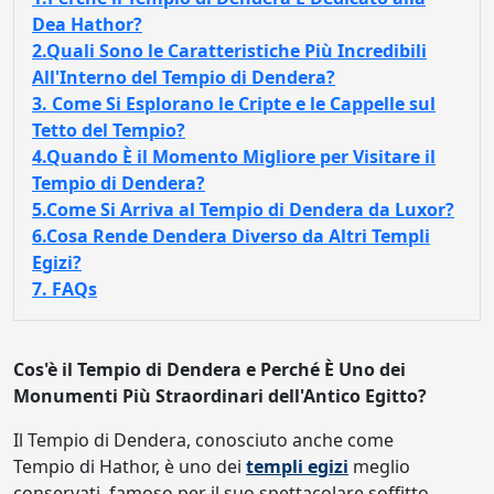
Dea Hathor?
2.Quali Sono le Caratteristiche Più Incredibili
All'Interno del Tempio di Dendera?
3. Come Si Esplorano le Cripte e le Cappelle sul
Tetto del Tempio?
4.Quando È il Momento Migliore per Visitare il
Tempio di Dendera?
5.Come Si Arriva al Tempio di Dendera da Luxor?
6.Cosa Rende Dendera Diverso da Altri Templi
Egizi?
7. FAQs
Cos'è il Tempio di Dendera e Perché È Uno dei
Monumenti Più Straordinari dell'Antico Egitto?
Il Tempio di Dendera, conosciuto anche come
Tempio di Hathor, è uno dei
templi egizi
meglio
conservati, famoso per il suo spettacolare soffitto