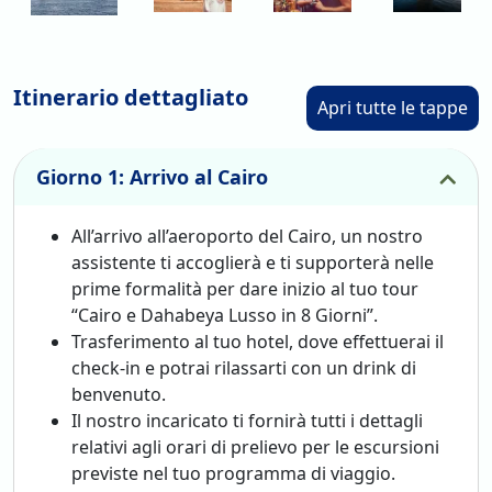
Prenota ora il tuo Pasqua viaggio: Cairo e Dahabeya Lusso
in 8 Giorni con Viaggiare nel Mondo e vivi un’esperienza
indimenticabile lungo il Nilo!
Itinerario dettagliato
Apri tutte le tappe
Giorno 1: Arrivo al Cairo
All’arrivo all’aeroporto del Cairo, un nostro
assistente ti accoglierà e ti supporterà nelle
prime formalità per dare inizio al tuo tour
“Cairo e Dahabeya Lusso in 8 Giorni”.
Trasferimento al tuo hotel, dove effettuerai il
check-in e potrai rilassarti con un drink di
benvenuto.
Il nostro incaricato ti fornirà tutti i dettagli
relativi agli orari di prelievo per le escursioni
previste nel tuo programma di viaggio.