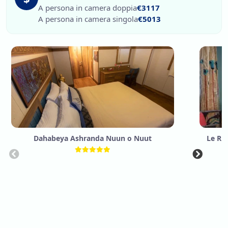
A persona in camera doppia
€3117
A persona in camera singola
€5013
Dahabeya Ashranda Nuun o Nuut
Le Ri