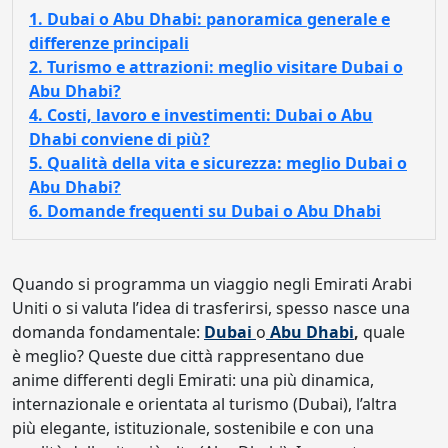
1. Dubai o Abu Dhabi: panoramica generale e
differenze principali
2. Turismo e attrazioni: meglio visitare Dubai o
Abu Dhabi?
4. Costi, lavoro e investimenti: Dubai o Abu
Dhabi conviene di più?
5. Qualità della vita e sicurezza: meglio Dubai o
Abu Dhabi?
6. Domande frequenti su Dubai o Abu Dhabi
Quando si programma un viaggio negli Emirati Arabi
Uniti o si valuta l’idea di trasferirsi, spesso nasce una
domanda fondamentale:
Dubai
o
Abu Dhabi
,
quale
è meglio? Queste due città rappresentano due
anime differenti degli Emirati: una più dinamica,
internazionale e orientata al turismo (Dubai), l’altra
più elegante, istituzionale, sostenibile e con una