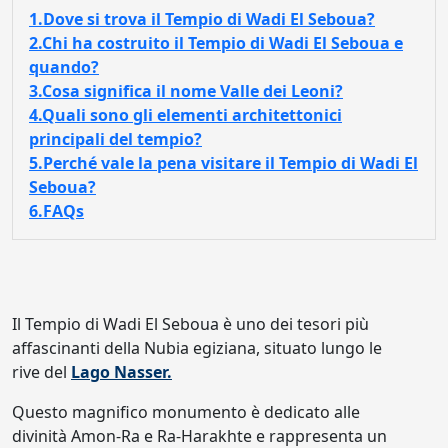
1.Dove si trova il Tempio di Wadi El Seboua?
2.Chi ha costruito il Tempio di Wadi El Seboua e
quando?
3.Cosa significa il nome Valle dei Leoni?
4.Quali sono gli elementi architettonici
principali del tempio?
5.Perché vale la pena visitare il Tempio di Wadi El
Seboua?
6.FAQs
Il Tempio di Wadi El Seboua è uno dei tesori più
affascinanti della Nubia egiziana, situato lungo le
rive del
Lago Nasser.
Questo magnifico monumento è dedicato alle
divinità Amon-Ra e Ra-Harakhte e rappresenta un