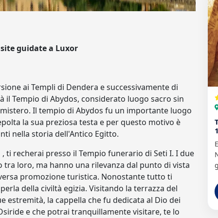
isite guidate a Luxor
rsione ai Templi di Dendera e successivamente di
arà il Tempio di Abydos, considerato luogo sacro sin
di mistero. Il tempio di Abydos fu un importante luogo
 sepolta la sua preziosa testa e per questo motivo è
i nella storia dell'Antico Egitto.
E
 ti recherai presso il Tempio funerario di Seti I. I due
N
o tra loro, ma hanno una rilevanza dal punto di vista
g
diversa promozione turistica. Nonostante tutto ti
erla della civiltà egizia. Visitando la terrazza del
ue estremità, la cappella che fu dedicata al Dio dei
iride e che potrai tranquillamente visitare, te lo