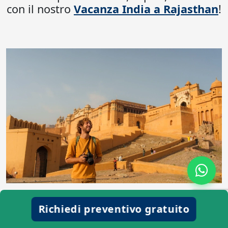
con il nostro
Vacanza India a Rajasthan
!
6. Cosa rende unico il
Richiedi preventivo gratuito
Triangolo d'Oro dell'India?