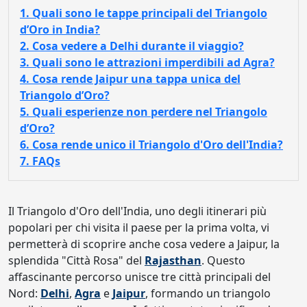
1. Quali sono le tappe principali del Triangolo
d’Oro in India?
2. Cosa vedere a Delhi durante il viaggio?
3. Quali sono le attrazioni imperdibili ad Agra?
4. Cosa rende Jaipur una tappa unica del
Triangolo d’Oro?
5. Quali esperienze non perdere nel Triangolo
d’Oro?
6. Cosa rende unico il Triangolo d'Oro dell'India?
7. FAQs
Il Triangolo d'Oro dell'India, uno degli itinerari più
popolari per chi visita il paese per la prima volta, vi
permetterà di scoprire anche cosa vedere a Jaipur, la
splendida "Città Rosa" del
Rajasthan
. Questo
affascinante percorso unisce tre città principali del
Nord:
Delhi
,
Agra
e
Jaipur
, formando un triangolo